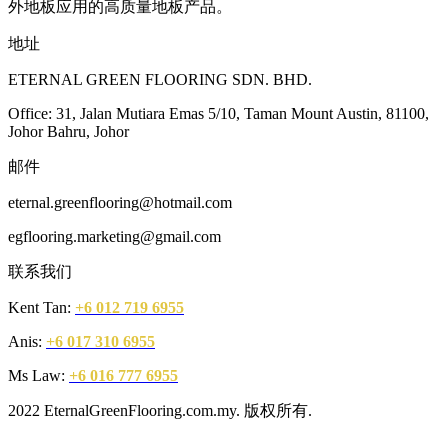
外地板应用的高质量地板产品。
地址
ETERNAL GREEN FLOORING SDN. BHD.
Office: 31, Jalan Mutiara Emas 5/10, Taman Mount Austin, 81100,
Johor Bahru, Johor
邮件
eternal.greenflooring@hotmail.com
egflooring.marketing@gmail.com
联系我们
Kent Tan:
+6 012 719 6955
Anis:
+6 017 310 6955
Ms Law:
+6 016 777 6955
2022 EternalGreenFlooring.com.my. 版权所有.