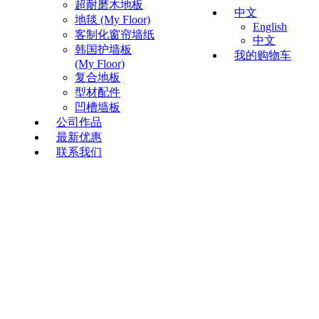
超耐磨木地板
中文
地毯 (My Floor)
English
客制化窗帘墙纸
中文
韩国护墙板
我的购物车
(My Floor)
复合地板
型材配件
凹槽墙板
公司作品
最新优惠
联系我们