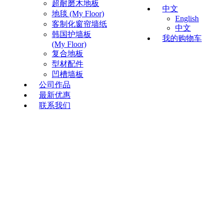
超耐磨木地板
中文
地毯 (My Floor)
English
客制化窗帘墙纸
中文
韩国护墙板
我的购物车
(My Floor)
复合地板
型材配件
凹槽墙板
公司作品
最新优惠
联系我们