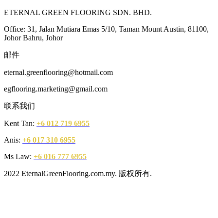
ETERNAL GREEN FLOORING SDN. BHD.
Office: 31, Jalan Mutiara Emas 5/10, Taman Mount Austin, 81100,
Johor Bahru, Johor
邮件
eternal.greenflooring@hotmail.com
egflooring.marketing@gmail.com
联系我们
Kent Tan:
+6 012 719 6955
Anis:
+6 017 310 6955
Ms Law:
+6 016 777 6955
2022 EternalGreenFlooring.com.my. 版权所有.